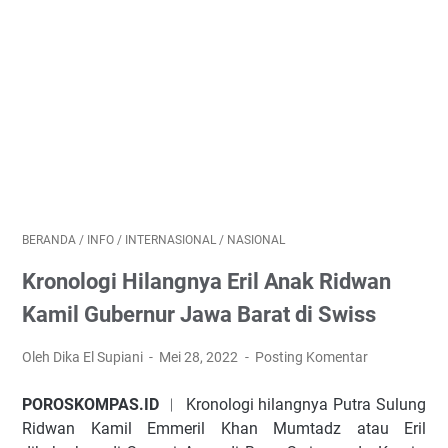
BERANDA
/
INFO
/
INTERNASIONAL
/
NASIONAL
Kronologi Hilangnya Eril Anak Ridwan
Kamil Gubernur Jawa Barat di Swiss
Oleh Dika El Supiani
Mei 28, 2022
Posting Komentar
POROSKOMPAS.ID
︱ Kronologi hilangnya Putra Sulung
Rіdwаn Kamil Emmеrіl Khаn Mumtаdz atau Erіl