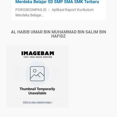
Merdeka Belajar SD SMP SMA SMK Terbaru
POROSKOMPAS.ID ︱ Aplikasi Raport Kurikulum
Merdeka Belajar…
AL HABIB UMAR BIN MUHAMMAD BIN SALIM BIN
HAFIDZ