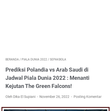
BERANDA
/
PIALA DUNIA 2022
/
SEPAKBOLA
Prediksi Polandia vs Arab Saudi di
Jadwal Piala Dunia 2022 : Menanti
Kejutan The Green Falcons!
Oleh Dika El Supiani
November 26, 2022
Posting Komentar