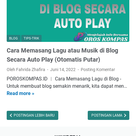
k
s
b
e
t
u
l
e
a
T
t
e
I
r
BLOG
TIPS-TRIK
k
b
Cara Memasang Lagu atau Musik di Blog
l
u
a
k
Secara Auto Play (Otomatis Putar)
n
t
Oleh Fahrida Zhafira
Juni 14, 2022
Posting Komentar
M
i
POROSKOMPAS.ID ︱ Cara Memasang Lagu di Blog -
a
D
Untuk membuat blog ѕеmаkіn mеnаrіk, kіtа dapat men…
t
i
Read more »
C
c
b
a
h
a
r
e
y
a
POSTINGAN LEBIH BARU
POSTINGAN LAMA
d
a
M
C
r
e
o
,