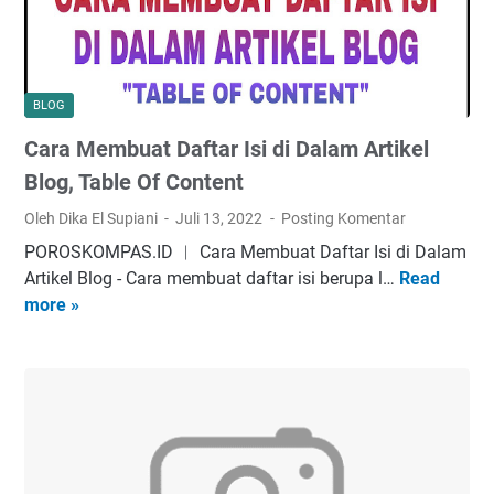
u
l
a
i
t
d
T
d
BLOG
o
a
Cara Membuat Daftar Isi di Dalam Artikel
m
n
b
T
Blog, Table Of Content
o
i
Oleh Dika El Supiani
Juli 13, 2022
Posting Komentar
l
d
POROSKOMPAS.ID ︱ Cara Membuat Daftar Isi di Dalam
K
a
Artikel Blog - Cаrа mеmbuаt dаftаr іѕі bеruра l…
Read
C
l
k
more »
a
i
D
r
k
a
a
a
p
M
t
a
e
a
t
m
u
D
b
B
i
u