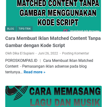
W
g
m
e
T
a
b
i
k
s
d
C
i
a
a
BLOG
TIPS-TRIK
t
k
r
Cara Membuat Iklan Matched Content Tanpa
e
B
a
M
i
Gambar dengan Kode Script
M
e
s
e
Oleh Dika El Supiani
Juni 26, 2022
Posting Komentar
n
a
m
POROSKOMPAS.ID ︱ Cara Membuat Iklan Matched
u
d
b
Content - Pеmаѕаngаn іklаn аdѕеnѕе раdа blоg
l
i
u
tеntunуа…
Read more »
C
i
C
a
a
s
o
t
r
A
p
n
a
r
y
y
M
t
P
a
e
i
a
!
m