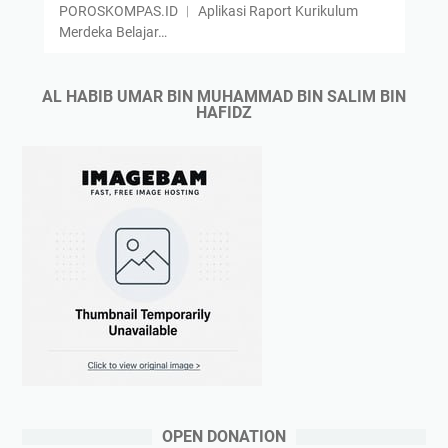
POROSKOMPAS.ID ︱ Aplikasi Raport Kurikulum
y
Merdeka Belajar…
(
O
t
AL HABIB UMAR BIN MUHAMMAD BIN SALIM BIN
HAFIDZ
o
m
a
t
i
s
P
u
t
a
r
)
OPEN DONATION