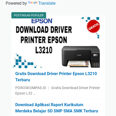
Powered by
Translate
d
g
u
i
a
p
B
POSTINGAN POPULER
n
i
l
K
a
o
o
h
g
d
S
e
e
S
c
c
a
r
r
i
a
p
Gratis Download Driver Printer Epson L3210
A
t
Terbaru
u
POROSKOMPAS.ID ︱ Gratis Download Driver Printer
t
Epson L32 …
o
P
Download Aplikasi Raport Kurikulum
l
Merdeka Belajar SD SMP SMA SMK Terbaru
a