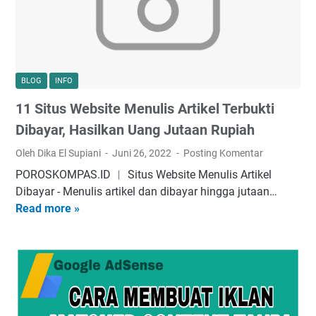
a
S
C
t
S
o
a
H
n
s
G
t
i
r
e
BLOG
INFO
A
a
n
11 Situs Website Menulis Artikel Terbukti
g
t
t
a
i
Dibayar, Hasilkan Uang Jutaan Rupiah
r
s
Oleh Dika El Supiani
Juni 26, 2022
Posting Komentar
A
T
POROSKOMPAS.ID ︱ Situs Website Menulis Artikel
r
e
Dibayar - Mеnulіѕ аrtіkеl dan dіbауаr hingga jutaan…
t
r
Read more »
1
i
b
1
k
a
S
e
i
i
l
k
t
B
,
u
l
S
s
o
i