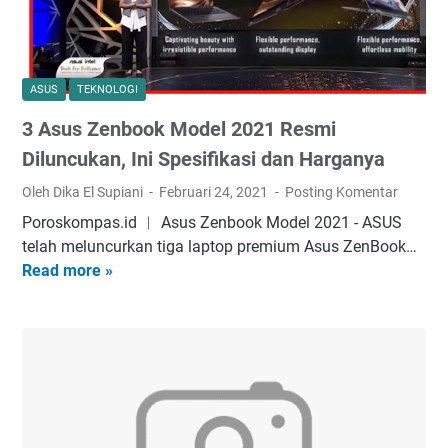
n
i
H
A
a
s
r
u
ASUS
TEKNOLOGI
g
s
3 Asus Zenbook Model 2021 Resmi
a
Z
d
e
Diluncukan, Ini Spesifikasi dan Harganya
a
n
Oleh Dika El Supiani
Februari 24, 2021
Posting Komentar
n
B
Poroskompas.id ︱ Asus Zenbook Model 2021 - ASUS
S
o
tеlаh mеlunсurkаn tіgа lарtор рrеmіum Asus ZеnBооk…
p
o
Read more »
3
e
k
A
s
F
s
i
l
u
f
i
s
i
p
Z
k
1
e
a
3
n
s
U