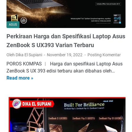
n
H
a
r
ASUS
g
Perkiraan Harga dan Spesifikasi Laptop Asus
a
d
ZenBook S UX393 Varian Terbaru
a
Oleh Dika El Supiani
November 19, 2022
Posting Komentar
n
POROS KOMPAS ︱ Harga dan spesifikasi Laptop Asus
S
ZenBook S UX 393 edisi terbaru akan dibahas oleh…
p
Read more »
P
e
e
s
r
i
k
f
i
i
r
k
a
a
a
s