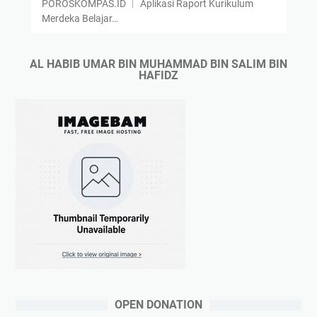
POROSKOMPAS.ID ︱ Aplikasi Raport Kurikulum
r
Merdeka Belajar…
і
x
G
AL HABIB UMAR BIN MUHAMMAD BIN SALIM BIN
HAFIDZ
L
5
0
3
G
E
OPEN DONATION