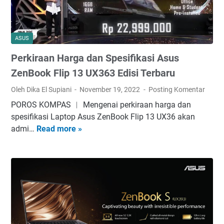
ASUS
Perkiraan Harga dan Spesifikasi Asus
ZenBook Flip 13 UX363 Edisi Terbaru
Oleh Dika El Supiani
November 19, 2022
Posting Komentar
POROS KOMPAS ︱ Mengenai perkiraan harga dan
spesifikasi Laptop Asus ZenBook Flip 13 UX36 akan
admi…
Read more »
P
e
r
k
i
r
a
a