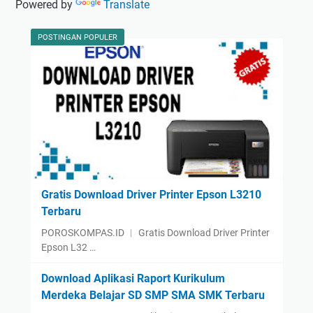
Powered by
Translate
p
5
t
0
o
POSTINGAN POPULER
3
p
G
G
E
a
E
m
N
i
1
n
3
g
0
A
T
ѕ
Gratis Download Driver Printer Epson L3210
u
Terbaru
ѕ
POROSKOMPAS.ID ︱ Gratis Download Driver Printer
R
Epson L32 …
O
G
Download Aplikasi Raport Kurikulum
S
Merdeka Belajar SD SMP SMA SMK Terbaru
t