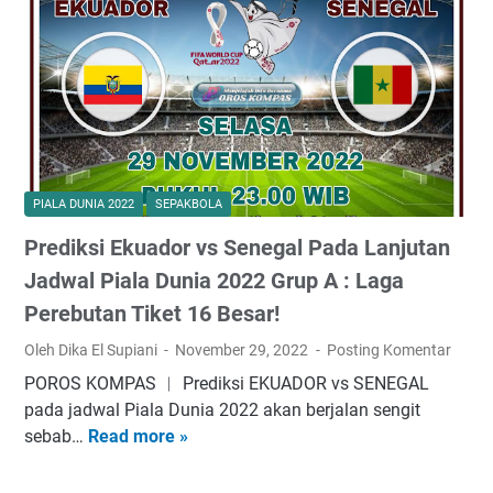
r
l
L
:
a
i
T
D
v
h
u
e
e
n
S
L
i
t
i
a
r
o
2
e
PIALA DUNIA 2022
SEPAKBOLA
n
0
a
s
2
Prediksi Ekuador vs Senegal Pada Lanjutan
m
o
2
i
Jadwal Piala Dunia 2022 Grup A : Laga
f
:
n
Perebutan Tiket 16 Besar!
T
A
g
e
m
Oleh Dika El Supiani
November 29, 2022
Posting Komentar
E
r
b
k
POROS KOMPAS ︱ Prediksi EKUADOR vs SENEGAL
a
i
u
pada jadwal Piala Dunia 2022 akan berjalan sengit
n
s
a
sebab…
Read more »
P
g
i
d
r
a
T
o
e