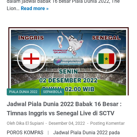
t
i
dalam jadwal babak 16 besar Piala Dunia 2022, The
p
a
a
Lion…
Read more »
P
A
r
2
r
:
v
0
e
L
s
2
d
a
S
2
i
g
e
:
k
a
n
L
s
P
e
a
i
e
g
g
I
r
a
a
n
e
l
P
g
b
d
e
g
PIALA DUNIA 2022
SEPAKBOLA
u
i
r
r
t
P
Jadwal Piala Dunia 2022 Babak 16 Besar :
t
i
a
i
a
s
Timnas Inggris vs Senegal Live di SCTV
n
a
r
v
Oleh Dika El Supiani
Desember 04, 2022
Posting Komentar
T
l
u
s
i
a
POROS KOMPAS ︱ Jadwal Piala Dunia 2022 pada
h
S