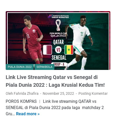
u
g
r
g
n
a
e
M
i
l
d
e
a
P
i
m
2
a
k
o
0
d
s
r
2
a
i
i
2
L
T
2
:
a
i
0
P
n
m
0
o
j
n
PIALA DUNIA 2022
SEPAKBOLA
2
i
u
a
n
t
Link Live Streaming Qatar vs Senegal di
s
B
a
Q
Piala Dunia 2022 : Laga Krusial Kedua Tim!
e
n
a
Oleh Fahrida Zhafira
November 25, 2022
Posting Komentar
d
J
t
a
a
POROS KOMPAS ︱ Link live streaming QATAR vs
a
T
d
SENEGAL di Piala Dunia 2022 pada laga matchday 2
r
i
w
Gru…
Read more »
L
v