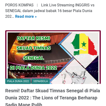
a
2
r
POROS KOMPAS ︱ Link Live Streaming INGGRIS vs
l
2
P
SENEGAL dalam jadwal babak 16 besar Piala Dunia
K
B
i
202…
Read more »
L
e
a
a
i
d
b
l
n
u
a
a
k
a
k
D
L
T
1
u
i
i
6
n
v
m
B
i
e
!
e
a
S
s
2
t
a
0
r
r
2
e
PIALA DUNIA 2022
SEPAKBOLA
:
2
a
T
Resmi! Daftar Skuad Timnas Senegal di Piala
:
m
i
T
i
Dunia 2022 : The Lions of Teranga Berharap
m
h
n
Sadio Mane Pulih