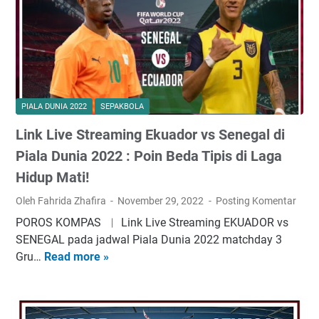
P
T
i
i
a
m
l
n
a
a
D
s
PIALA DUNIA 2022
SEPAKBOLA
u
S
n
Link Live Streaming Ekuador vs Senegal di
e
i
n
Piala Dunia 2022 : Poin Beda Tipis di Laga
a
e
Hidup Mati!
2
g
0
Oleh Fahrida Zhafira
November 29, 2022
Posting Komentar
a
2
l
POROS KOMPAS ︱ Link Live Streaming EKUADOR vs
2
d
SENEGAL pada jadwal Piala Dunia 2022 matchday 3
Q
i
Gru…
Read more »
L
a
P
i
t
i
n
a
a
k