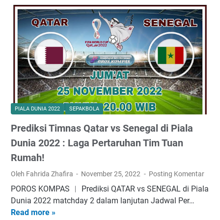
T
i
r
d
a
m
v
i
n
K
s
k
p
u
S
s
a
d
e
i
S
a
n
E
a
H
e
k
d
i
g
u
i
t
a
a
PIALA DUNIA 2022
SEPAKBOLA
o
a
l
d
M
m
d
Prediksi Timnas Qatar vs Senegal di Piala
o
a
M
i
r
Dunia 2022 : Laga Pertaruhan Tim Tuan
n
e
P
v
Rumah!
e
n
i
s
g
a
Oleh Fahrida Zhafira
November 25, 2022
Posting Komentar
S
u
l
e
POROS KOMPAS ︱ Prediksi QATAR vs SENEGAL di Piala
l
a
n
Dunia 2022 matchday 2 dalam lanjutan Jadwal Per…
a
D
e
Read more »
P
n