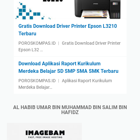
i
u
a
n
l
i
a
Gratis Download Driver Printer Epson L3210
a
D
Terbaru
2
u
POROSKOMPAS.ID ︱ Gratis Download Driver Printer
0
n
Epson L32 …
2
i
2
a
Download Aplikasi Raport Kurikulum
:
2
Merdeka Belajar SD SMP SMA SMK Terbaru
K
0
POROSKOMPAS.ID ︱ Aplikasi Raport Kurikulum
a
2
Merdeka Belajar…
n
2
e
:
v
T
AL HABIB UMAR BIN MUHAMMAD BIN SALIM BIN
HAFIDZ
s
h
B
e
o
L
u
i