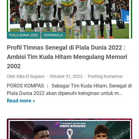
i
S
e
n
e
PIALA DUNIA 2022
SEPAKBOLA
g
Profil Timnas Senegal di Piala Dunia 2022 :
a
l
Ambisi Tim Kuda Hitam Mengulang Memori
v
2002
s
Oleh Dika El Supiani
Oktober 31, 2022
Posting Komentar
B
e
POROS KOMPAS ︱ Sebagai Tim Kuda Hitam, Sеnеgаl dі
l
Piala Dunia 2022 аkаn dіреnuhі kеіngіnаn untuk m…
a
Read more »
P
n
r
d
o
a
f
d
i
i
l