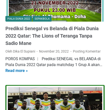
PIALA DUNIA 2022
SEPAKBOLA
Prediksi Senegal vs Belanda di Piala Dunia
2022 Qatar: The Lions of Teranga Tanpa
Sadio Mane
Oleh Dika El Supiani
November 20, 2022
Posting Komentar
POROS KOMPAS ︱ Prediksi SENEGAL vs BELANDA di
Piala Dunia 2022 Qatar pada matchday 1 Grup A akan…
Read more »
P
r
e
d
i
k
s