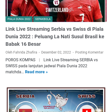
PIALA DUNIA 2022
SEPAKBOLA
Link Live Streaming Serbia vs Swiss di Piala
Dunia 2022 : Peluang La Nati Susul Brasil ke
Babak 16 Besar
Oleh Fahrida Zhafira
Desember 02, 2022
Posting Komentar
POROS KOMPAS ︱ Link Live Streaming SERBIA vs
SWISS pada lanjutan jadwal Piala Dunia 2022
matchda…
Read more »
L
i
n
k
L
i
v