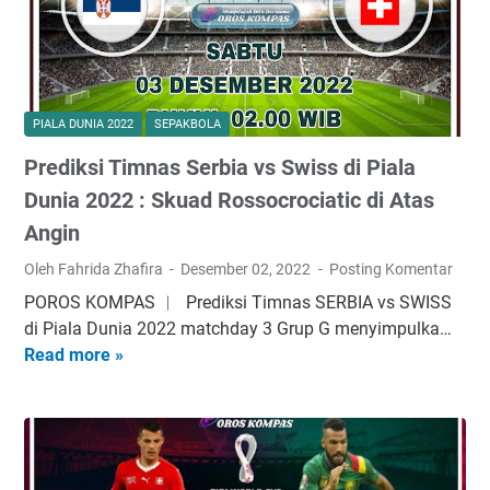
e
S
t
r
e
PIALA DUNIA 2022
SEPAKBOLA
a
Prediksi Timnas Serbia vs Swiss di Piala
m
i
Dunia 2022 : Skuad Rossocrociatic di Atas
n
Angin
g
Oleh Fahrida Zhafira
Desember 02, 2022
Posting Komentar
S
e
POROS KOMPAS ︱ Prediksi Timnas SERBIA vs SWISS
r
di Piala Dunia 2022 matchday 3 Grup G menyimpulka…
b
Read more »
P
i
r
a
e
v
d
s
i
S
k