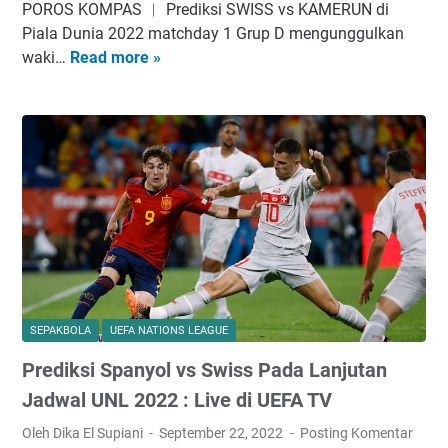
u
i
POROS KOMPAS ︱ Prediksi SWISS vs KAMERUN di
P
n
l
Piala Dunia 2022 matchday 1 Grup D mengunggulkan
e
i
v
waki…
Read more »
P
m
a
s
r
b
2
S
e
u
0
w
d
a
2
i
i
t
2
s
k
K
:
s
s
e
S
P
i
j
k
a
T
u
u
d
i
t
a
a
m
a
d
J
n
SEPAKBOLA
UEFA NATIONS LEAGUE
n
A
a
a
!
S
d
Prediksi Spanyol vs Swiss Pada Lanjutan
s
e
w
S
Jadwal UNL 2022 : Live di UEFA TV
l
a
w
Oleh Dika El Supiani
September 22, 2022
Posting Komentar
e
l
i