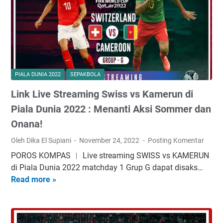
w
s
i
i
s
T
s
i
d
m
i
n
PIALA DUNIA 2022
SEPAKBOLA
P
a
i
Link Live Streaming Swiss vs Kamerun di
s
a
S
Piala Dunia 2022 : Menanti Aksi Sommer dan
l
e
Onana!
a
r
D
Oleh Dika El Supiani
November 24, 2022
Posting Komentar
b
u
i
POROS KOMPAS ︱ Live streaming SWISS vs KAMERUN
n
a
di Piala Dunia 2022 matchday 1 Grup G dapat disaks…
i
v
Read more »
L
a
s
i
2
S
n
0
w
k