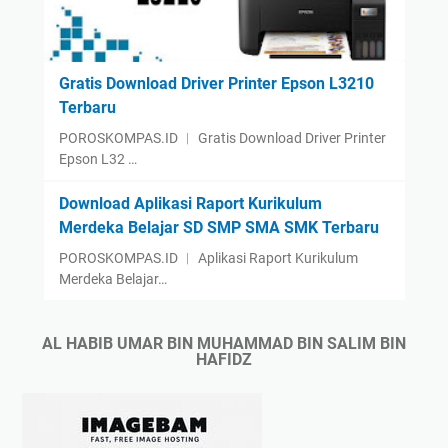
2
i
:
h
S
S
k
k
Gratis Download Driver Printer Epson L3210
u
u
Terbaru
a
a
POROSKOMPAS.ID ︱ Gratis Download Driver Printer
d
d
Epson L32 …
O
S
r
e
Download Aplikasi Raport Kurikulum
l
l
Merdeka Belajar SD SMP SMA SMK Terbaru
i
e
POROSKOMPAS.ID ︱ Aplikasi Raport Kurikulum
v
c
Merdeka Belajar…
i
a
D
o
i
d
AL HABIB UMAR BIN MUHAMMAD BIN SALIM BIN
HAFIDZ
b
i
a
F
y
a
a
s