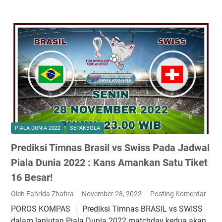
i
i
i
s
c
a
s
n
a
d
2
s
k
r
i
0
d
L
A
2
i
i
t
2
P
v
a
:
i
e
s
M
a
S
A
e
l
t
n
n
a
r
g
a
D
e
PIALA DUNIA 2022
SEPAKBOLA
i
n
u
a
n
t
n
Prediksi Timnas Brasil vs Swiss Pada Jadwal
m
i
i
i
Piala Dunia 2022 : Kans Amankan Satu Tiket
A
a
n
16 Besar!
k
2
g
s
0
Oleh Fahrida Zhafira
November 28, 2022
Posting Komentar
B
i
2
r
POROS KOMPAS ︱ Prediksi Timnas BRASIL vs SWISS
S
2
a
dalam lanjutan Piala Dunia 2022 matchday kedua akan