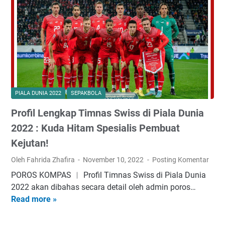
2
i
L
2
s
i
:
s
v
P
d
e
e
i
S
l
P
t
u
i
r
a
a
e
PIALA DUNIA 2022
SEPAKBOLA
n
l
a
g
a
Profil Lengkap Timnas Swiss di Piala Dunia
m
L
D
i
2022 : Kuda Hitam Spesialis Pembuat
a
u
n
Kejutan!
N
n
g
a
i
Oleh Fahrida Zhafira
November 10, 2022
Posting Komentar
S
t
a
w
POROS KOMPAS ︱ Profil Timnas Swiss di Piala Dunia
i
2
i
2022 akan dibahas secara detail oleh admin poros…
S
0
s
Read more »
P
u
2
s
r
s
2
v
o