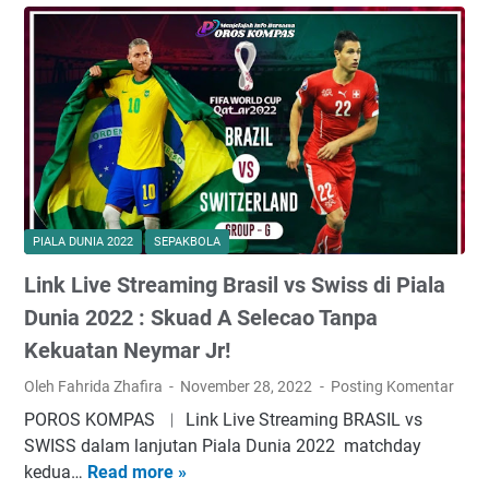
u
:
s
f
l
S
K
i
B
k
a
l
r
u
m
L
a
a
e
e
s
d
r
n
i
R
u
g
l
o
n
k
k
s
d
a
PIALA DUNIA 2022
SEPAKBOLA
e
s
i
p
B
o
P
Link Live Streaming Brasil vs Swiss di Piala
T
a
c
i
i
Dunia 2022 : Skuad A Selecao Tanpa
b
r
a
m
Kekuatan Neymar Jr!
a
o
l
n
k
c
a
Oleh Fahrida Zhafira
November 28, 2022
Posting Komentar
a
1
i
D
s
POROS KOMPAS ︱ Link Live Streaming BRASIL vs
6
a
u
S
SWISS dalam lanjutan Piala Dunia 2022 matchday
B
t
n
w
kedua…
Read more »
L
e
i