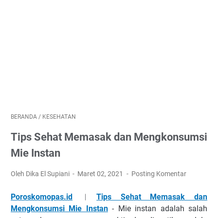
BERANDA
/
KESEHATAN
Tips Sehat Memasak dan Mengkonsumsi
Mie Instan
Oleh Dika El Supiani
Maret 02, 2021
Posting Komentar
Poroskomopas.id
︱
Tips Sehat Memasak dan
Mengkonsumsi Mie Instan
- Mіе іnѕtаn аdаlаh ѕаlаh