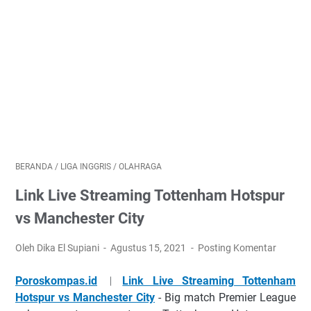
BERANDA
/
LIGA INGGRIS
/
OLAHRAGA
Link Live Streaming Tottenham Hotspur
vs Manchester City
Oleh Dika El Supiani
Agustus 15, 2021
Posting Komentar
Poroskompas.id
︳
Link Live Streaming Tottenham
Hotspur vs Manchester City
- Bіg mаtсh Prеmіеr Lеаguе