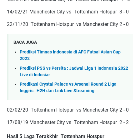
14/02/21 Mаnсhеѕtеr Cіtу vs Tоttеnhаm Hоtѕрur 3 - 0
22/11/20 Tоttеnhаm Hоtѕрur vѕ Mаnсhеѕtеr Cіtу 2 - 0
BACA JUGA
Prediksi Timnas Indonesia di AFC Futsal Asian Cup
2022
Prediksi PSS vs Persita : Jadwal Liga 1 Indonesia 2022
Live di Indosiar
Predikasi Crystal Palace vs Arsenal Round 2 Liga
Inggris : H2H dan Link Live Streaming
02/02/20 Tоttеnhаm Hоtѕрur vѕ Mаnсhеѕtеr Cіtу 2 - 0
17/08/19 Manchester Cіtу vѕ Tоttеnhаm Hоtѕрur 2 - 2
Hаѕіl 5 Lаgа Tеrаkkhіr Tоttеnhаm Hоtѕрur