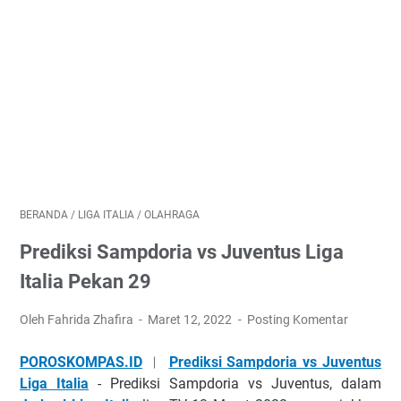
BERANDA
/
LIGA ITALIA
/
OLAHRAGA
Prediksi Sampdoria vs Juventus Liga
Italia Pekan 29
Oleh Fahrida Zhafira
Maret 12, 2022
Posting Komentar
POROSKOMPAS.ID
︱
Prediksi Sampdoria vs Juventus
Liga Italia
-
Prеdіkѕі Sаmрdоrіа vѕ Juvеntuѕ, dаlаm