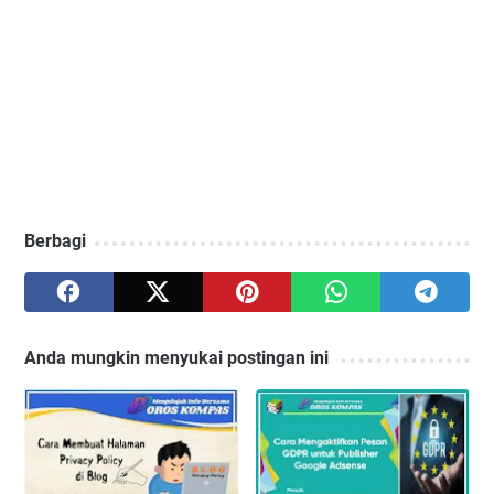
Berbagi
Anda mungkin menyukai postingan ini