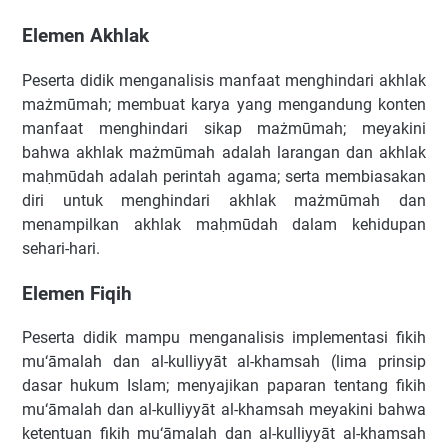
Elemen Akhlak
Peserta didik menganalisis manfaat menghindari akhlak
mażmūmah; membuat karya yang mengandung konten
manfaat menghindari sikap mażmūmah; meyakini
bahwa akhlak mażmūmah adalah larangan dan akhlak
maḥmūdah adalah perintah agama; serta membiasakan
diri untuk menghindari akhlak mażmūmah dan
menampilkan akhlak maḥmūdah dalam kehidupan
sehari-hari.
Elemen Fiqih
Peserta didik mampu menganalisis implementasi fikih
mu‘āmalah dan al-kulliyyāt al-khamsah (lima prinsip
dasar hukum Islam; menyajikan paparan tentang fikih
mu‘āmalah dan al-kulliyyāt al-khamsah meyakini bahwa
ketentuan fikih mu‘āmalah dan al-kulliyyāt al-khamsah