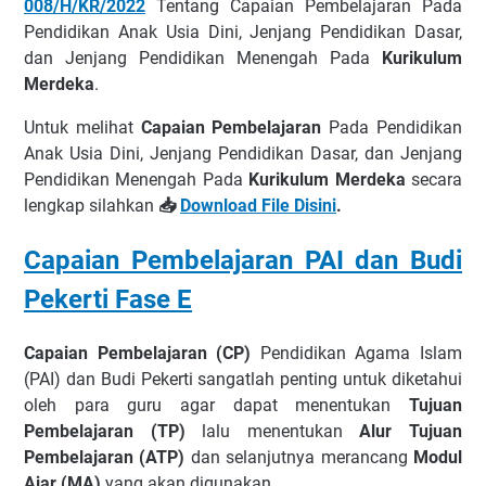
008/H/KR/2022
Tentang Capaian Pembelajaran Pada
Elemen Fiqih
Pendidikan Anak Usia Dini, Jenjang Pendidikan Dasar,
Elemen Sejarah Peradaban Islam
dan Jenjang Pendidikan Menengah Pada
Kurikulum
Merdeka
.
Unduh Contoh ATP PAI dan Budi Pekerti Fase E
Untuk melihat
Capaian Pembelajaran
Pada Pendidikan
Anak Usia Dini, Jenjang Pendidikan Dasar, dan Jenjang
Pendidikan Menengah Pada
Kurikulum Merdeka
secara
lengkap silahkan
📥
Download File Disini
.
Capaian Pembelajaran PAI dan Budi
Pekerti Fase E
Capaian Pembelajaran (CP)
Pendidikan Agama Islam
(PAI) dan Budi Pekerti sangatlah penting untuk diketahui
oleh para guru agar dapat menentukan
Tujuan
Pembelajaran (TP)
lalu menentukan
Alur Tujuan
Pembelajaran (ATP)
dan selanjutnya merancang
Modul
Ajar (MA)
yang akan digunakan.