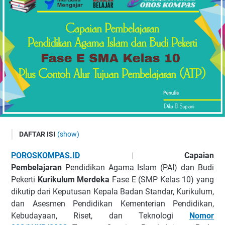
DAFTAR ISI
(show)
Capaian Pembelajaran PAI dan Budi Pekerti Fase E
POROSKOMPAS.ID
︱
Capaian
Capaian Umum Pembelajaran PAI dan Budi Pekerti Fase E
Pembelajaran
Pendidikan Agama Islam (PAI) dan Budi
Capaian Pembelajaran Per Elemen Fase E
Pekerti
Kurikulum Merdeka
Fase E (SMP Kelas 10) yang
dikutip dari Keputusan Kepala Badan Standar, Kurikulum,
Elemen Al-Qur’an dan Hadist
dan Asesmen Pendidikan Kementerian Pendidikan,
Elemen Akidah
Kebudayaan, Riset, dan Teknologi
Nomor
Elemen Akhlak