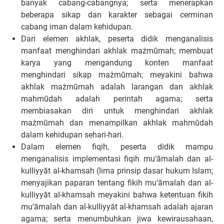
banyak cabang-cabangnya; serta menerapkan
beberapa sikap dan karakter sebagai cerminan
cabang iman dalam kehidupan.
Dari elemen akhlak, peserta didik menganalisis
manfaat menghindari akhlak mażmūmah; membuat
karya yang mengandung konten manfaat
menghindari sikap mażmūmah; meyakini bahwa
akhlak mażmūmah adalah larangan dan akhlak
mahmūdah adalah perintah agama; serta
membiasakan diri untuk menghindari akhlak
mażmūmah dan menampilkan akhlak mahmūdah
dalam kehidupan sehari-hari.
Dalam elemen fiqih, peserta didik mampu
menganalisis implementasi fiqih mu‘āmalah dan al-
kulliyyāt al-khamsah (lima prinsip dasar hukum Islam;
menyajikan paparan tentang fikih mu‘āmalah dan al-
kulliyyāt al-khamsah meyakini bahwa ketentuan fikih
mu‘āmalah dan al-kulliyyāt al-khamsah adalah ajaran
agama; serta menumbuhkan jiwa kewirausahaan,