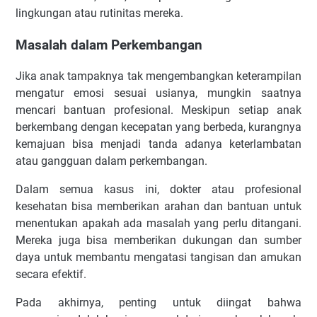
lingkungan atau rutinitas mereka.
Masalah dalam Perkembangan
Jika anak tampaknya tak mengembangkan keterampilan
mengatur emosi sesuai usianya, mungkin saatnya
mencari bantuan profesional. Meskipun setiap anak
berkembang dengan kecepatan yang berbeda, kurangnya
kemajuan bisa menjadi tanda adanya keterlambatan
atau gangguan dalam perkembangan.
Dalam semua kasus ini, dokter atau profesional
kesehatan bisa memberikan arahan dan bantuan untuk
menentukan apakah ada masalah yang perlu ditangani.
Mereka juga bisa memberikan dukungan dan sumber
daya untuk membantu mengatasi tangisan dan amukan
secara efektif.
Pada akhirnya, penting untuk diingat bahwa