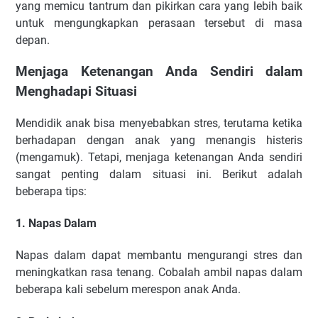
yang memicu tantrum dan pikirkan cara yang lebih baik
untuk mengungkapkan perasaan tersebut di masa
depan.
Menjaga Ketenangan Anda Sendiri dalam
Menghadapi Situasi
Mendidik anak bisa menyebabkan stres, terutama ketika
berhadapan dengan anak yang menangis histeris
(mengamuk). Tetapi, menjaga ketenangan Anda sendiri
sangat penting dalam situasi ini. Berikut adalah
beberapa tips:
1. Napas Dalam
Napas dalam dapat membantu mengurangi stres dan
meningkatkan rasa tenang. Cobalah ambil napas dalam
beberapa kali sebelum merespon anak Anda.