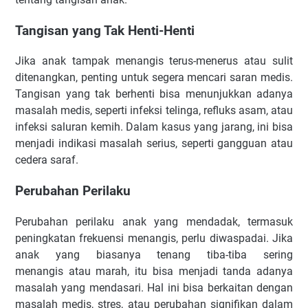
Tangisan yang Tak Henti-Henti
Jika anak tampak menangis terus-menerus atau sulit
ditenangkan, penting untuk segera mencari saran medis.
Tangisan yang tak berhenti bisa menunjukkan adanya
masalah medis, seperti infeksi telinga, refluks asam, atau
infeksi saluran kemih. Dalam kasus yang jarang, ini bisa
menjadi indikasi masalah serius, seperti gangguan atau
cedera saraf.
Perubahan Perilaku
Perubahan perilaku anak yang mendadak, termasuk
peningkatan frekuensi menangis, perlu diwaspadai. Jika
anak yang biasanya tenang tiba-tiba sering
menangis atau marah, itu bisa menjadi tanda adanya
masalah yang mendasari. Hal ini bisa berkaitan dengan
masalah medis, stres, atau perubahan signifikan dalam