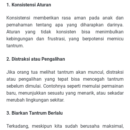
1. Konsistensi Aturan
Konsistensi memberikan rasa aman pada anak dan
pemahaman tentang apa yang diharapkan darinya.
Aturan yang tidak konsisten bisa menimbulkan
kebingungan dan frustrasi, yang berpotensi memicu
tantrum.
2. Distraksi atau Pengalihan
Jika orang tua melihat tantrum akan muncul, distraksi
atau pengalihan yang tepat bisa mencegah tantrum
sebelum dimulai. Contohnya seperti memulai permainan
baru, menunjukkan sesuatu yang menarik, atau sekadar
merubah lingkungan sekitar.
3. Biarkan Tantrum Berlalu
Terkadang, meskipun kita sudah berusaha maksimal,