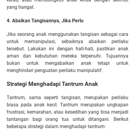
yang hangat.
4. Abaikan Tangisannya, Jika Perlu
Jika seorang anak menggunakan tangisan sebagai cara
untuk memanipulasi, sebaiknya abaikan perilaku
tersebut. Lakukan ini dengan hati-hati, pastikan anak
aman dan kebutuhan mereka terpenuhi. Tujuannya
bukan untuk mengabaikan anak tetapi untuk
menghindari penguatan perilaku manipulatif.
Strategi Menghadapi Tantrum Anak
Tantrum, sama seperti tangisan, merupakan perilaku
biasa pada anak kecil. Tantrum merupakan ungkapan
frustrasi, kemarahan, atau kesedihan yang bisa menjadi
tantangan bagi orang tua untuk ditangani. Berikut
beberapa strategi dalam menghadapi tantrum: