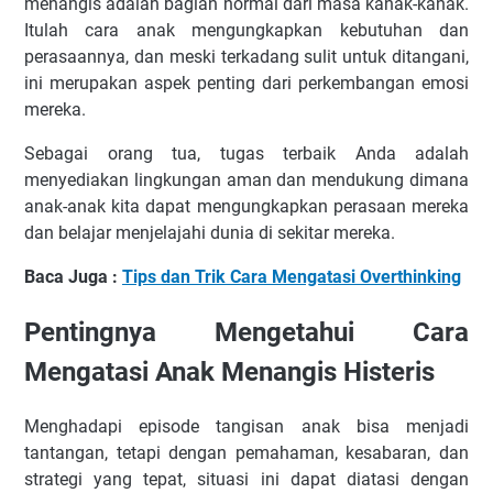
menangis adalah bagian normal dari masa kanak-kanak.
Itulah cara anak mengungkapkan kebutuhan dan
perasaannya, dan meski terkadang sulit untuk ditangani,
ini merupakan aspek penting dari perkembangan emosi
mereka.
Sebagai orang tua, tugas terbaik Anda adalah
menyediakan lingkungan aman dan mendukung dimana
anak-anak kita dapat mengungkapkan perasaan mereka
dan belajar menjelajahi dunia di sekitar mereka.
Baca Juga :
Tips dan Trik Cara Mengatasi Overthinking
Pentingnya Mengetahui Cara
Mengatasi Anak Menangis Histeris
Menghadapi episode tangisan anak bisa menjadi
tantangan, tetapi dengan pemahaman, kesabaran, dan
strategi yang tepat, situasi ini dapat diatasi dengan