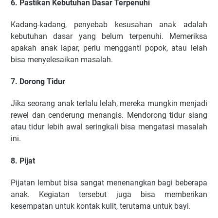
6. Pastikan Kebutuhan Dasar Terpenuhi
Kadang-kadang, penyebab kesusahan anak adalah
kebutuhan dasar yang belum terpenuhi. Memeriksa
apakah anak lapar, perlu mengganti popok, atau lelah
bisa menyelesaikan masalah.
7. Dorong Tidur
Jika seorang anak terlalu lelah, mereka mungkin menjadi
rewel dan cenderung menangis. Mendorong tidur siang
atau tidur lebih awal seringkali bisa mengatasi masalah
ini.
8. Pijat
Pijatan lembut bisa sangat menenangkan bagi beberapa
anak. Kegiatan tersebut juga bisa memberikan
kesempatan untuk kontak kulit, terutama untuk bayi.