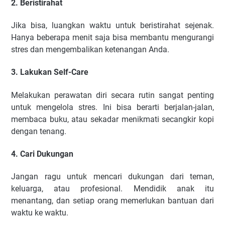
2. Beristirahat
Jika bisa, luangkan waktu untuk beristirahat sejenak.
Hanya beberapa menit saja bisa membantu mengurangi
stres dan mengembalikan ketenangan Anda.
3. Lakukan Self-Care
Melakukan perawatan diri secara rutin sangat penting
untuk mengelola stres. Ini bisa berarti berjalan-jalan,
membaca buku, atau sekadar menikmati secangkir kopi
dengan tenang.
4. Cari Dukungan
Jangan ragu untuk mencari dukungan dari teman,
keluarga, atau profesional. Mendidik anak itu
menantang, dan setiap orang memerlukan bantuan dari
waktu ke waktu.