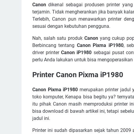
Canon
dikenal sebagai produsen printer yan
Cara Install Driver Canon Pixma iP1980
terjamin. Tidak mengherankan jika banyak kala
Terlebih, Canon pun menawarkan printer denga
sesuai dengan kebutuhan pengguna.
Nah, salah satu produk
Canon
yang cukup pop
Berbincang tentang
Canon Pixma iP1980
, se
driver printer
Canon iP1980
sebagai pusat cont
perlu Anda lakukan untuk bisa mengoperasikan pr
Printer
Canon Pixma iP1980
Canon Pixma iP1980
merupakan printer jadul y
toko komputer, Kenapa bisa begitu ya? ternya
itu pihak Canon masih memproduksi printer in
bisa download di bawah artikel ini, tetapi seb
jadul ini.
Printer ini sudah dipasarkan sejak tahun 2009