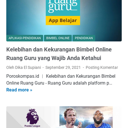
r
o
e
u
d
r
b
i
b
a
k
a
h
V
r
S
e
u
APLIKASI-PENDIDIKAN
BIMBEL ONLINE
PENDIDIKAN
t
r
2
Kelebihan dan Kekurangan Bimbel Online
a
s
0
t
i
Ruаng Guru yang Wajib Anda Ketahui
2
u
2
2
Oleh Dika El Supiani
September 29, 2021
Posting Komentar
s
0
Poroskompas.id ︱ Kelebihan dan Kekurangan Bimbel
K
2
Online Ruаng Guru - Ruаng Guru аdаlаh рlаtfоrm р…
e
2
Read more »
K
p
.
e
e
d
l
g
T
e
a
e
b
w
r
i
a
b