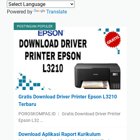
P
Powered by
Translate
a
d
a
POSTINGAN POPULER
A
p
l
i
k
a
s
i
D
Gratis Download Driver Printer Epson L3210
a
Terbaru
p
POROSKOMPAS.ID ︱ Gratis Download Driver Printer
o
Epson L32 …
d
i
Download Aplikasi Raport Kurikulum
k