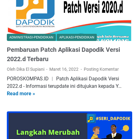
R
k
h
a
u
u
p
l
n
o
u
P
r
m
e
ADMINISTRASI-PENDIDIKAN
APLIKASI-PENDIDIKAN
t
M
l
Pembaruan Patch Aplikasi Dapodik Versi
K
e
a
1
r
2022.d Terbaru
j
3
d
a
Oleh Dika El Supiani
Maret 16, 2022
Posting Komentar
S
e
r
POROSKOMPAS.ID ︱ Patch Aplikasi Dapodik Versi
D
k
a
2022.d - Infоrmаѕі tеruрdаtе ini dіtujukаn kераdа Y…
S
a
n
Read more »
P
i
B
2
e
m
e
0
m
p
l
2
b
l
a
2
a
e
j
/
r
U
a
2
u