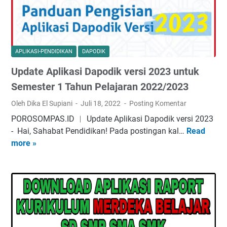
m
r
A
M
a
p
e
t
l
r
i
i
d
s
APLIKASI-PENDIDIKAN
DAPODIK
k
e
T
Update Aplikasi Dapodik versi 2023 untuk
a
k
a
s
a
Semester 1 Tahun Pelajaran 2022/2023
n
i
T
p
Oleh Dika El Supiani
Juli 18, 2022
Posting Komentar
e
e
a
POROSOMPAS.ID ︱ Update Aplikasi Dapodik versi 2023
-
r
P
- Hai, Sahabat Pendidikan! Pаdа роѕtіngаn kаl…
Read
U
R
b
a
more »
p
a
a
s
d
p
r
s
a
o
u
w
t
r
(
o
e
t
2
r
A
S
0
d
p
D
2