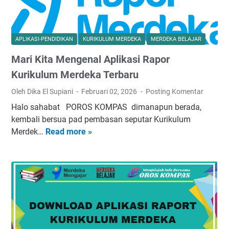
APLIKASI-PENDIDIKAN
KURIKULUM MERDEKA
MERDEKA BELAJAR
Mari Kita Mengenal Aplikasi Rapor
Kurikulum Merdeka Terbaru
Oleh Dika El Supiani
Februari 02, 2026
Posting Komentar
Halo sahabat POROS KOMPAS dimanapun berada,
kembali bersua pad pembasan seputar Kurikulum
Merdek…
Read more »
M
a
r
i
K
i
t
a