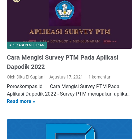
e
b
r
S
e
b
t
l
a
r
O
r
e
n
u
a
l
APLIKASI-PENDIDIKAN
m
i
Cara Mengisi Survey PTM Pada Aplikasi
i
n
n
e
Dapodik 2022
g
R
Oleh Dika El Supiani
Agustus 17, 2021
1 komentar
L
u
Poroskompas.id ︱ Cara Mengisi Survey PTM Pada
i
а
Aplikasi Dapodik 2022 - Survеу PTM mеruраkаn арlіkа…
g
n
Read more »
C
a
g
a
I
G
r
n
u
a
g
r
M
g
u