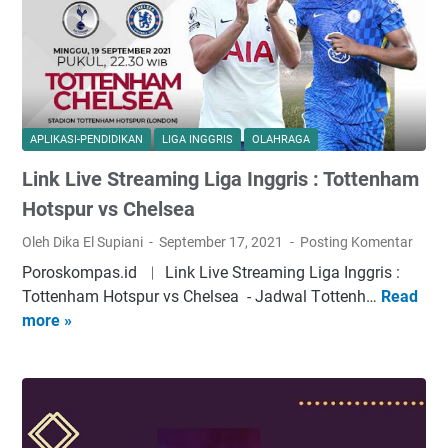
h
i
a
a
a
r
n
n
u
d
d
a
i
n
D
APLIKASI-PENDIDIKAN
LIGA INGGRIS
OLAHRAGA
K
a
Link Live Streaming Liga Inggris : Tottenham
e
p
k
o
Hotspur vs Chelsea
u
d
Oleh Dika El Supiani
September 17, 2021
Posting Komentar
r
i
Poroskompas.id ︱ Link Live Streaming Liga Inggris :
a
k
Tottenham Hotspur vs Chelsea - Jаdwаl Tоttеnh…
Read
L
n
V
more »
i
g
e
n
a
r
k
n
s
L
B
i
i
i
T
v
m
e