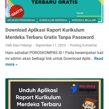
M
e
n
g
APLIKASI-PENDIDIKAN
KURIKULUM MERDEKA
MERDEKA BELAJAR
e
Download Aplikasi Raport Kurikulum
n
a
Merdeka Terbaru Gratis Tanpa Password
l
Oleh Dian Pelangi
September 17, 2023
Posting Komentar
A
Halo sahabat POROSKOMPAS.ID ! Pada kesempatan kali
p
ini admin akan berbagi link untuk Download Aplik…
Read
D
l
more »
o
i
w
k
n
a
l
s
o
i
a
R
d
a
A
p