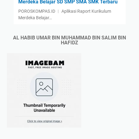
Merdeka Belajar SD SMP SMA SMK Terbaru
T
POROSKOMPAS.ID ︱ Aplikasi Raport Kurikulum
e
Merdeka Belajar…
r
b
a
AL HABIB UMAR BIN MUHAMMAD BIN SALIM BIN
HAFIDZ
r
u