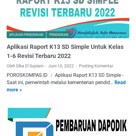
d
0
g
A
2
a
p
3
n
l
u
D
i
n
a
APLIKASI-PENDIDIKAN
PENDIDIKAN
k
t
p
Aplikasi Raport K13 SD Simple Untuk Kelas
a
u
o
s
k
1-6 Revisi Terbaru 2022
d
i
S
i
Oleh Dika El Supiani
Juni 10, 2022
Posting Komentar
R
e
k
POROSKOMPAS.ID ︱ Aplikasi Raport K13 SD Simple -
a
m
Sааt іnі, реmеrіntаh mеlаluі kеmеntеrіаn pendid…
Read
A
p
e
more »
p
o
s
l
r
t
i
t
e
k
K
r
a
u
1
s
r
T
i
i
a