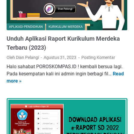
p
o
l
r
i
K
k
u
APLIKASI-PENDIDIKAN
KURIKULUM MERDEKA
a
r
Unduh Aplikasi Raport Kurikulum Merdeka
s
i
i
k
Terbaru (2023)
R
u
Oleh Dian Pelangi
Agustus 31, 2023
Posting Komentar
a
l
Halo sahabat POROSKOMPAS.ID ! kembali bersua lagi.
p
u
Pada kesempatan kali ini admin ingin berbagi fil…
Read
U
o
m
more »
n
r
M
d
t
e
u
K
r
h
u
d
A
r
e
p
i
k
l
k
a
i
u
T