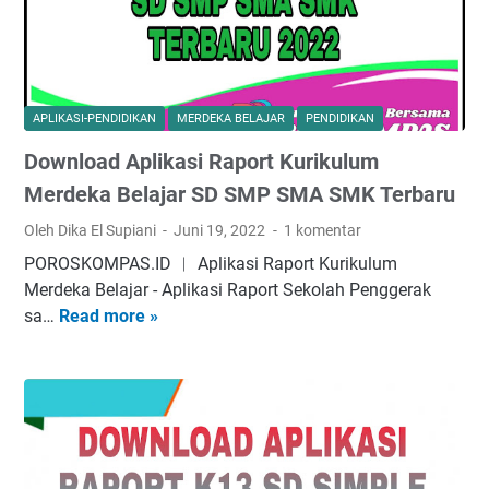
l
2
3
i
0
)
k
2
a
2
s
T
APLIKASI-PENDIDIKAN
MERDEKA BELAJAR
PENDIDIKAN
i
e
Download Aplikasi Raport Kurikulum
D
r
a
i
Merdeka Belajar SD SMP SMA SMK Terbaru
p
n
Oleh Dika El Supiani
Juni 19, 2022
1 komentar
o
t
POROSKOMPAS.ID ︱ Aplikasi Raport Kurikulum
d
e
Merdeka Belajar - Aplikasi Raport Sekolah Penggerak
i
g
sa…
Read more »
D
k
r
o
v
a
w
e
s
n
r
i
l
s
D
o
i
e
a
2
n