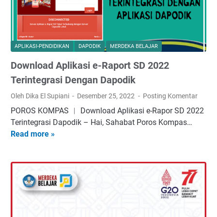
k
l
e
a
u
r
s
m
b
i
M
a
APLIKASI-PENDIDIKAN
DAPODIK
MERDEKA BELAJAR
R
e
r
Download Aplikasi e-Raport SD 2022
a
r
u
p
d
Terintegrasi Dengan Dapodik
o
e
Oleh Dika El Supiani
Desember 25, 2022
Posting Komentar
r
k
POROS KOMPAS ︱ Download Aplikasi e-Rapor SD 2022
t
a
Terintegrasi Dapodik – Hai, Sahabat Poros Kompas…
K
T
Read more »
D
u
e
o
r
r
w
i
b
n
k
a
l
u
r
o
l
u
a
u
G
d